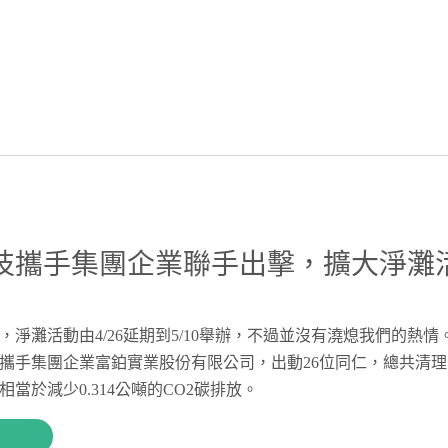
技攜手集團企業聯手出擊，擴大淨灘
，淨灘活動由4/26延期到5/10舉辦，不過並沒有澆熄我們的熱情
攜手集團企業富鉑實業股份有限公司，出動26位同仁，總共清理出1
當於減少0.314公噸的CO2碳排放。