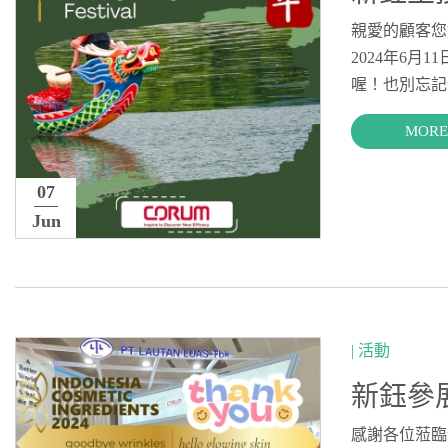
親愛的顧客您好
2024年6
喔！也別忘記
MORE
07
Jun
| 活動
新鈺參展
感謝各位蒞臨新