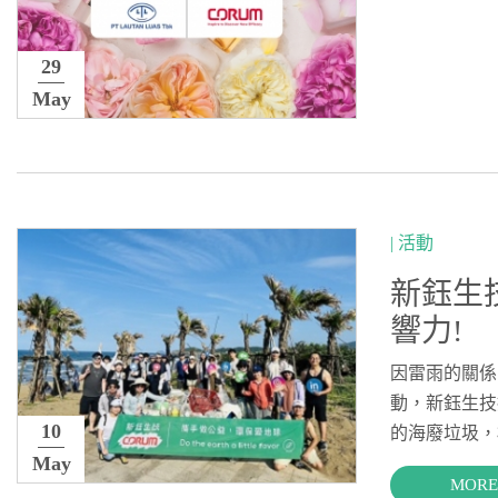
29
May
| 活動
新鈺生
響力!
因雷雨的關係
動，新鈺生技
10
的海廢垃圾，相
May
MORE