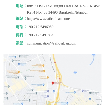
地址：
Ikitelli OSB Eski Turgut Ozal Cad. No.8 D-Blok
Kat:4 No.408 34490 Basaksehir/Istanbul
網站：
https://www.safic-alcan.com/
電話：
+90 212 5496950
傳真：
+90 212 5491834
電郵：
communication@safic-alcan.com