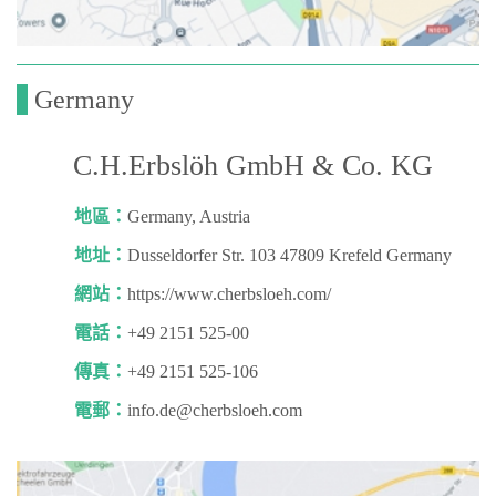
Germany
C.H.Erbslöh GmbH & Co. KG
地區：
Germany, Austria
地址：
Dusseldorfer Str. 103 47809 Krefeld Germany
網站：
https://www.cherbsloeh.com/
電話：
+49 2151 525-00
傳真：
+49 2151 525-106
電郵：
info.de@cherbsloeh.com