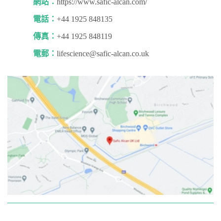
網站：
https://www.safic-alcan.com/
電話：
+44 1925 848135
傳真：
+44 1925 848119
電郵：
lifescience@safic-alcan.co.uk