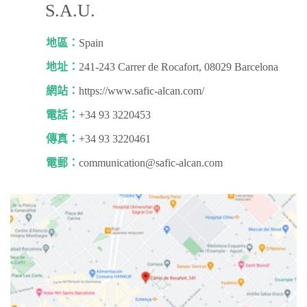
S.A.U.
地區：
Spain
地址：
241-243 Carrer de Rocafort, 08029 Barcelona
網站：
https://www.safic-alcan.com/
電話：
+34 93 3220453
傳真：
+34 93 3220461
電郵：
communication@safic-alcan.com