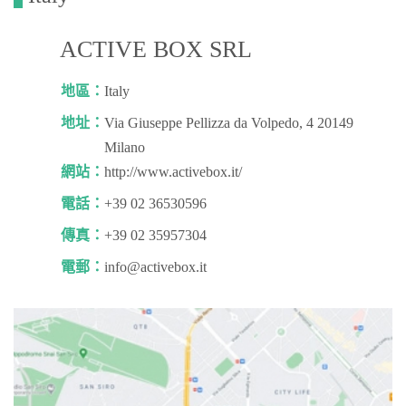
ACTIVE BOX SRL
地區：
Italy
地址：
Via Giuseppe Pellizza da Volpedo, 4 20149
Milano
網站：
http://www.activebox.it/
電話：
+39 02 36530596
傳真：
+39 02 35957304
電郵：
info@activebox.it