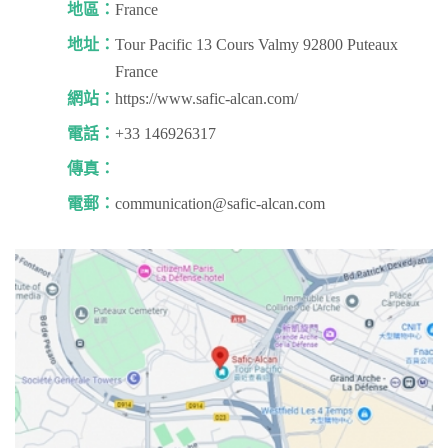
地區：
France
地址：
Tour Pacific 13 Cours Valmy 92800 Puteaux
France
網站：
https://www.safic-alcan.com/
電話：
+33 146926317
傳真：
電郵：
communication@safic-alcan.com