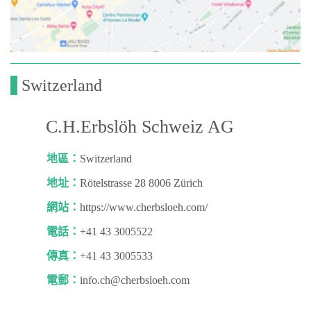
Switzerland
C.H.Erbslöh Schweiz AG
地區：
Switzerland
地址：
Rötelstrasse 28 8006 Zürich
網站：
https://www.cherbsloeh.com/
電話：
+41 43 3005522
傳真：
+41 43 3005533
電郵：
info.ch@cherbsloeh.com