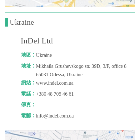
Ukraine
InDel Ltd
地區：
Ukraine
地址：
Mikhaila Grushevskogo str. 39D, 3/F, office 8
65031 Odessa, Ukraine
網站：
www.indel.com.ua
電話：
+380 48 705 46 61
傳真：
電郵：
info@indel.com.ua