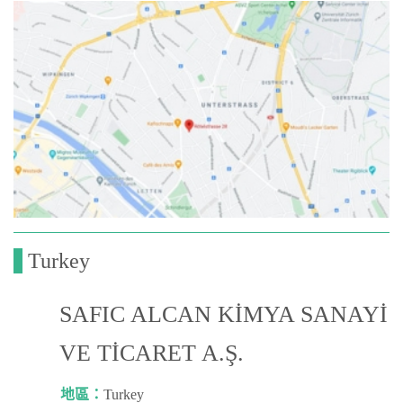
Turkey
SAFIC ALCAN KİMYA SANAYİ
VE TİCARET A.Ş.
地區：
Turkey