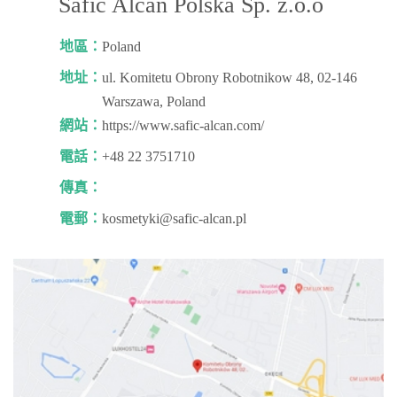
Safic Alcan Polska Sp. z.o.o
地區：
Poland
地址：
ul. Komitetu Obrony Robotnikow 48, 02-146
Warszawa, Poland
網站：
https://www.safic-alcan.com/
電話：
+48 22 3751710
傳真：
電郵：
kosmetyki@safic-alcan.pl