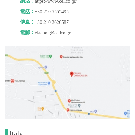
網站：
https://www.cellco.gr/
電話：
+30 210 5555495
傳真：
+30 210 2620587
電郵：
vlachou@cellco.gr
Italy