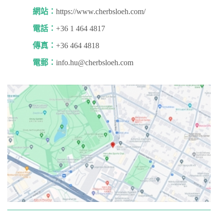
網站：
https://www.cherbsloeh.com/
電話：
+36 1 464 4817
傳真：
+36 464 4818
電郵：
info.hu@cherbsloeh.com