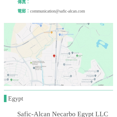
傳真：
電郵：
communication@safic-alcan.com
Egypt
Safic-Alcan Necarbo Egypt LLC