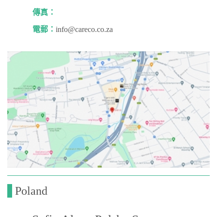
傳真：
電郵：
info@careco.co.za
Poland